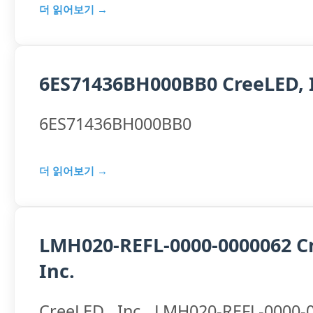
더 읽어보기 →
6ES71436BH000BB0 CreeLED, 
6ES71436BH000BB0
더 읽어보기 →
LMH020-REFL-0000-0000062 C
Inc.
CreeLED, Inc. LMH020-REFL-0000