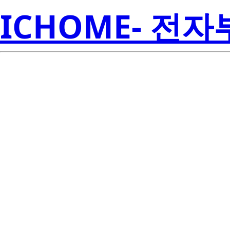
ICHOME- 전
LMH020-REF
Cree