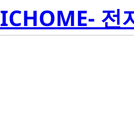
ICHOME- 
Se
W724C0-E