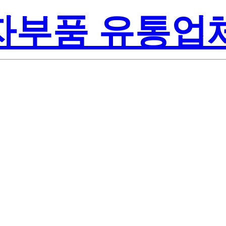
전자부품 유통업
oul Semiconduc