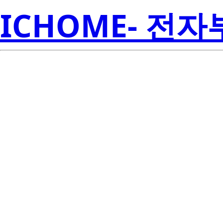
ICHOME- 전
W42180-0
Semicon