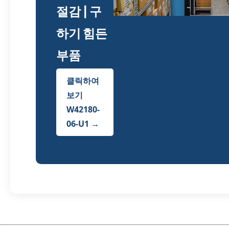
절감 | 구
하기 힘든
부품
클릭하여
보기
W42180-
06-U1 →