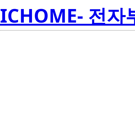
ICHOME- 전
W42180
Semicon