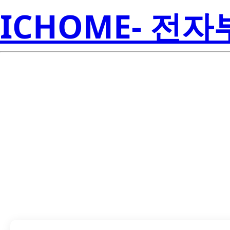
ICHOME- 전
Seoul
SZA05A0A