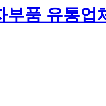
전자부품 유통업
M0-W0-00-T
miconductor I