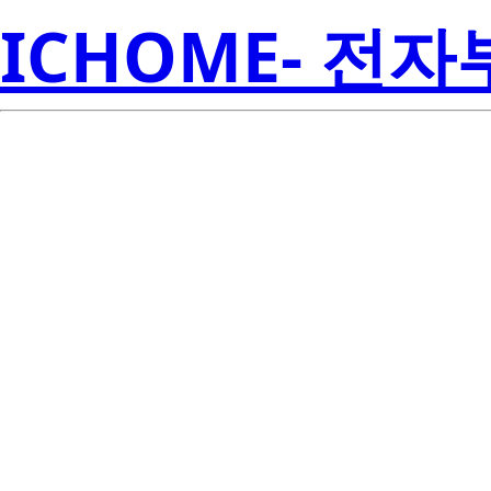
ICHOME- 전
STW8Q2PA-S
Semicon