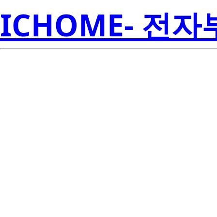
ICHOME- 전
STW8Q14C
Semicon