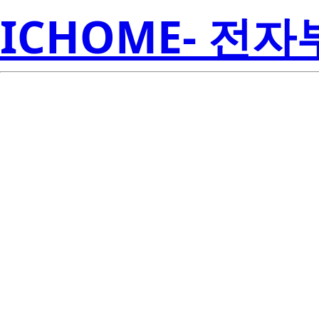
ICHOME- 전
STW8Q14BE
Semicon