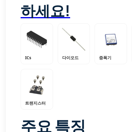
하세요!
ICs
다이오드
증폭기
트랜지스터
주요 특징