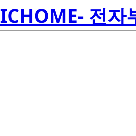
ICHOME- 전
STW8C2SB-
Semicon