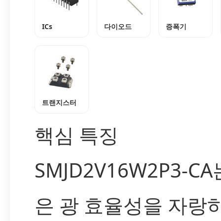
ICs
다이오드
증폭기
트랜지스터
핵심 특징
SMJD2V16W2P3-CA
은 광 효율성을 자랑