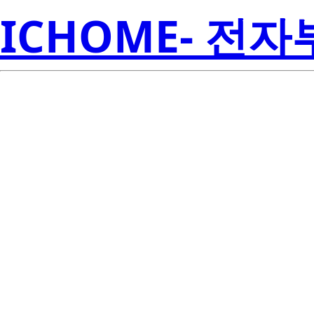
ICHOME- 전
SMJD2V16
Semicon