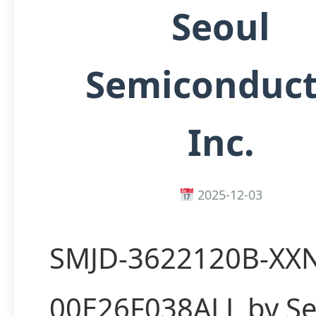
Seoul
Semiconduct
Inc.
2025-12-03
SMJD-3622120B-XX
00E26F038ALL by Se