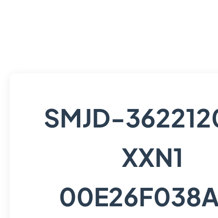
SMJD-362212
XXN1
00E26F038A