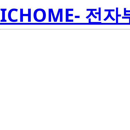
ICHOME- 전
SMJD-36
S
00E26F038ALL