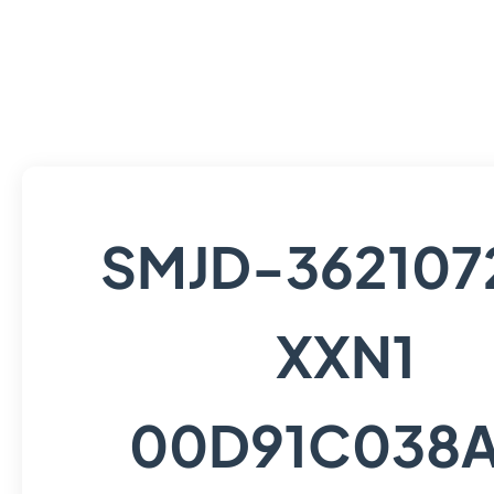
SMJD-362107
XXN1
00D91C038A