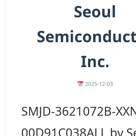
Seoul
Semiconduct
Inc.
2025-12-03
SMJD-3621072B-XX
00D91C038ALL by S