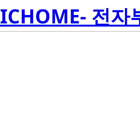
ICHOME- 전
SMJD-36
00D91C
Semicon