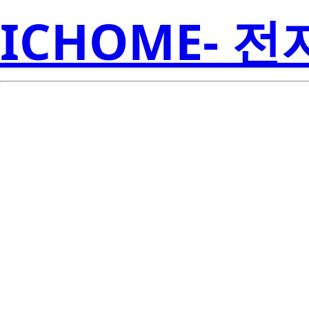
ICHOME- 
SMJD-2V16W