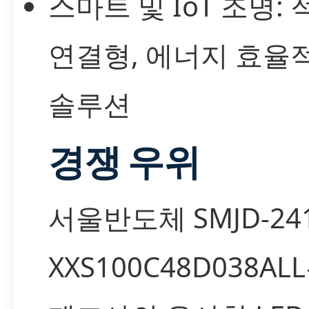
스마트 및 IoT 조명: 
연결형, 에너지 효율
솔루션
경쟁 우위
서울반도체 SMJD-241
XXS100C48D038AL