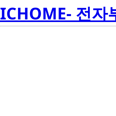
ICHOME- 전
SMJD-
XXS100C4
Semicon