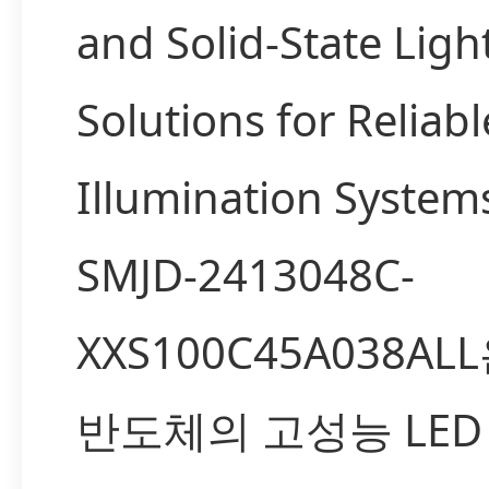
and Solid-State Ligh
Solutions for Reliabl
Illumination System
SMJD-2413048C-
XXS100C45A038AL
반도체의 고성능 LED