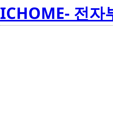
ICHOME- 전
SMJD-
XXS100C4
Semicon