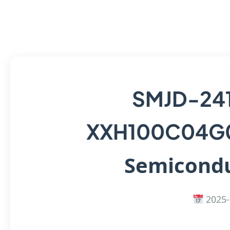
SMJD-24
XXH100C04G
Semicondu
2025-