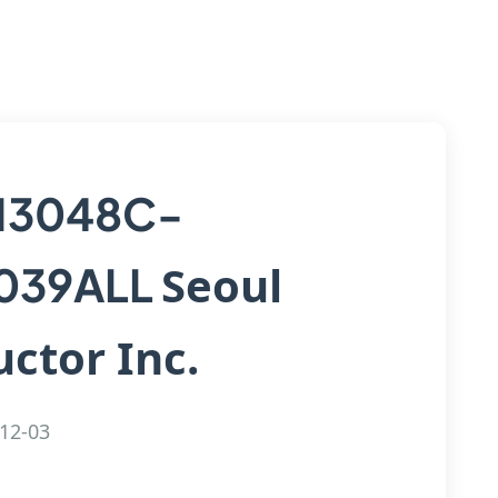
13048C-
Seoul
039ALL
ctor Inc.
12-03