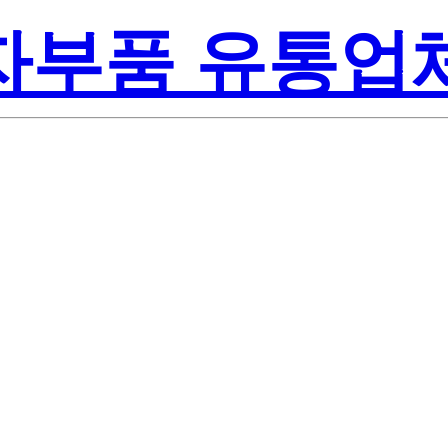
전자부품 유통업
048C-XXH100
 Semiconducto