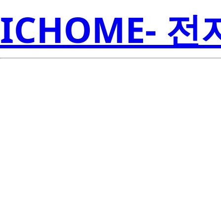
ICHOME- 
SMJD-2413
Seoul