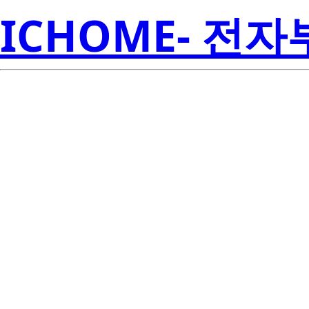
ICHOME- 전
SMJD-
XXN100B0
Semicon