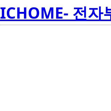
ICHOME- 전
S
SFW8S52A-EN