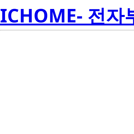
ICHOME- 전
S
SFW8C31A-CE