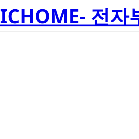
ICHOME- 전
SDW81F1C
Semicon