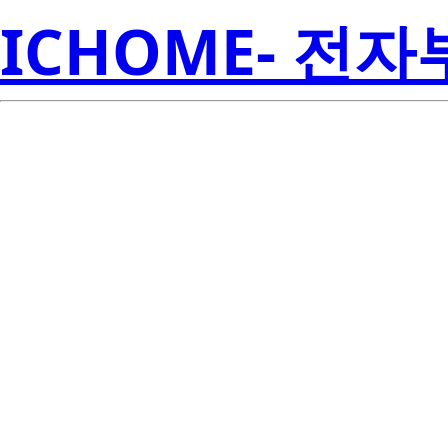
ICHOME- 전
SAW8WA2A-
Semicon