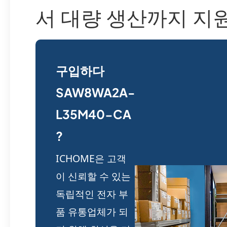
서 대량 생산까지 지
구입하다
SAW8WA2A-
L35M40-CA
?
ICHOME은 고객
이 신뢰할 수 있는
독립적인 전자 부
품 유통업체가 되