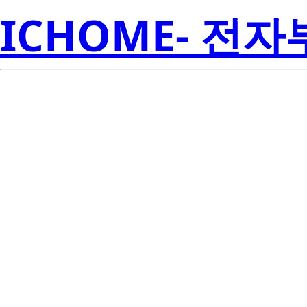
ICHOME- 전
SAW8KG0B
Semicon