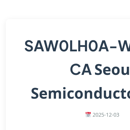
SAW0LH0A-W
Seou
CA
Semiconducto
2025-12-03