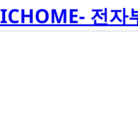
ICHOME- 전
SAW0LH0A-
Semicon