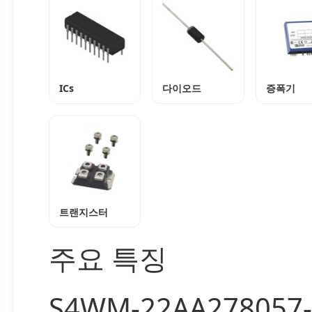
ICs
다이오드
증폭기
트랜지스터
주요 특징
S4WM-22AA278057-