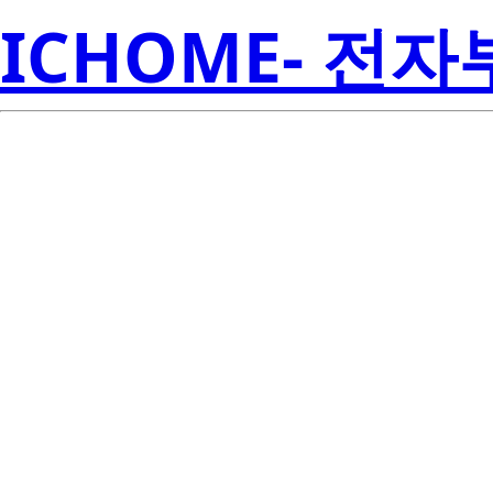
ICHOME- 전
S4WM-22AA27
Seoul S
00001