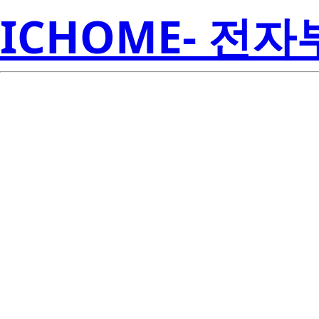
ICHOME- 전
S4WM-229850
Seoul S
00001