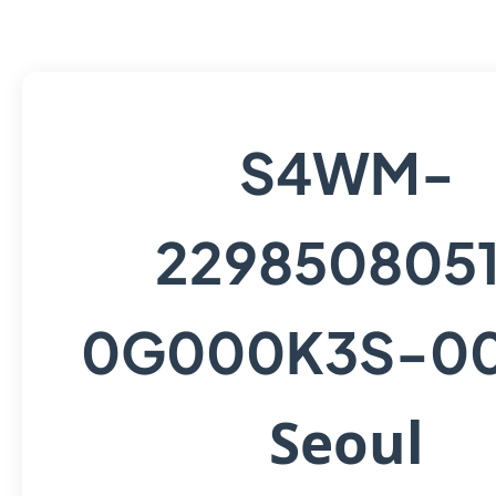
S4WM-
229850805
0G000K3S-0
Seoul