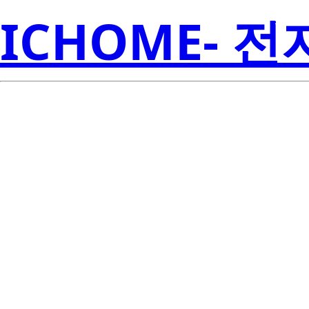
ICHOME- 
S4WM-2298
Seoul