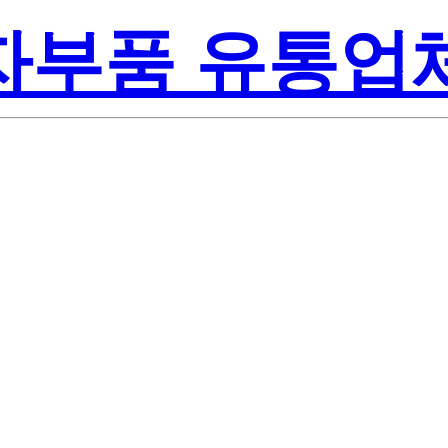
전자부품 유통업
309051-0G00
 Semiconducto