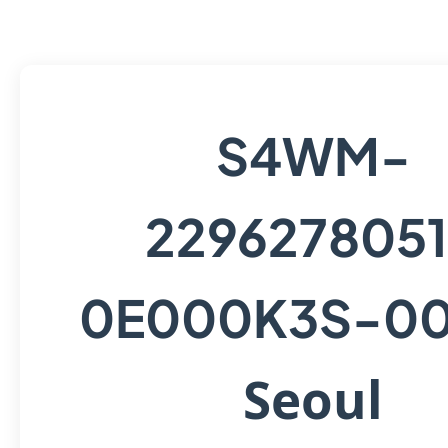
S4WM-
229627805
0E000K3S-00
Seoul