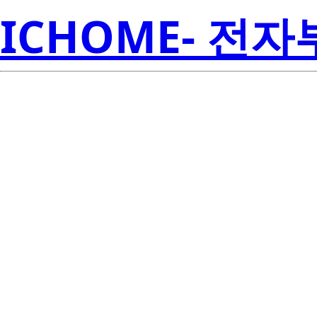
ICHOME- 전
S4WM-229627
Seoul S
00001