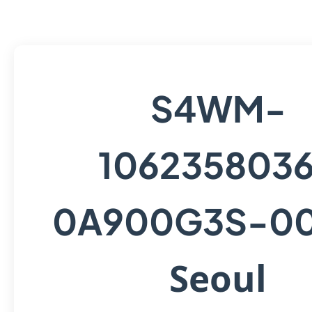
S4WM-
106235803
0A900G3S-0
Seoul