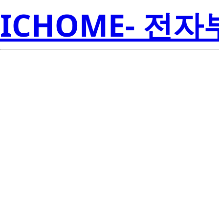
ICHOME- 전
S4WM-106235
Seoul S
00001