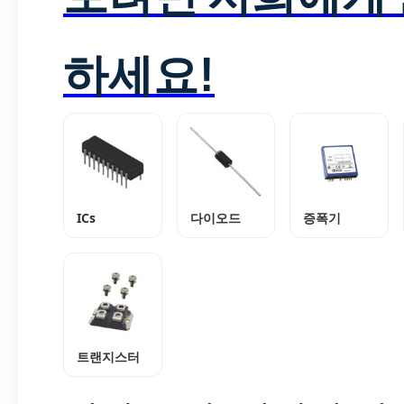
하세요!
ICs
다이오드
증폭기
트랜지스터