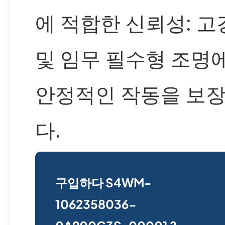
에 적합한 신뢰성: 고
및 임무 필수형 조명
안정적인 작동을 보
다.
구입하다 S4WM-
1062358036-