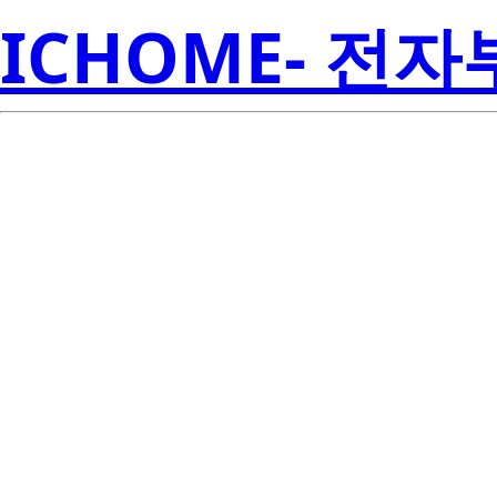
ICHOME- 전
S42180-0
Semicon