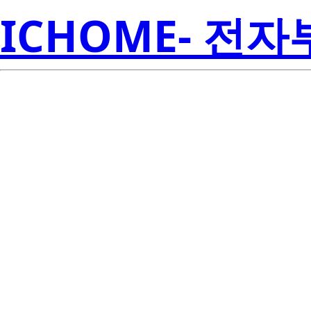
ICHOME- 전
S1WM-303030
Seoul S
00001