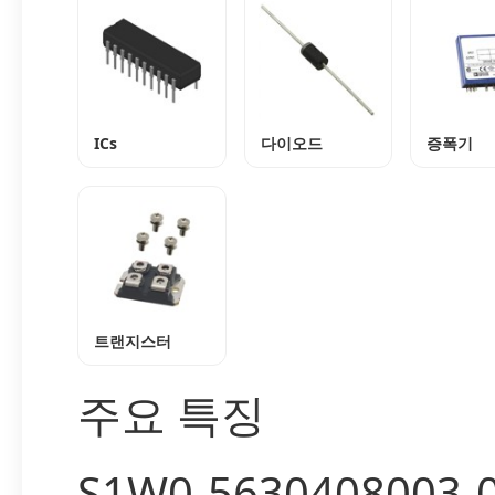
ICs
다이오드
증폭기
트랜지스터
주요 특징
S1W0-5630408003-