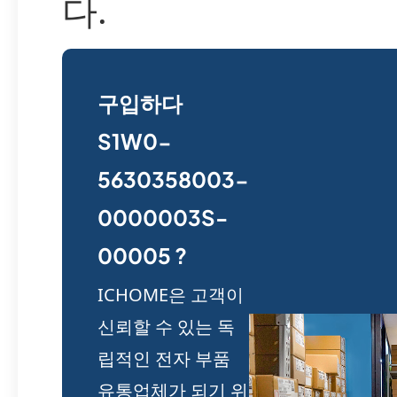
다.
구입하다
S1W0-
5630358003-
0000003S-
00005 ?
ICHOME은 고객이
신뢰할 수 있는 독
립적인 전자 부품
유통업체가 되기 위