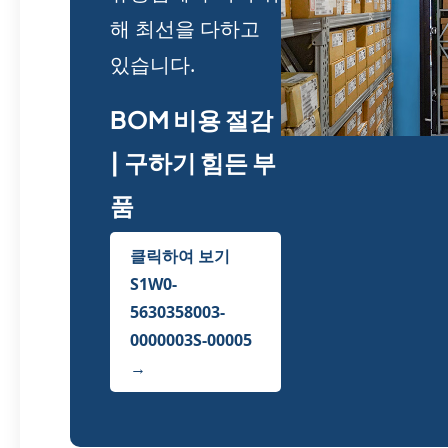
해 최선을 다하고
있습니다.
BOM 비용 절감
| 구하기 힘든 부
품
클릭하여 보기
S1W0-
5630358003-
0000003S-00005
→