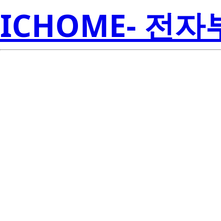
ICHOME- 전
S1W0-563035
Seoul S
00005