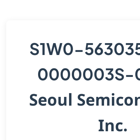
S1W0-56303
0000003S-
Seoul Semico
Inc.