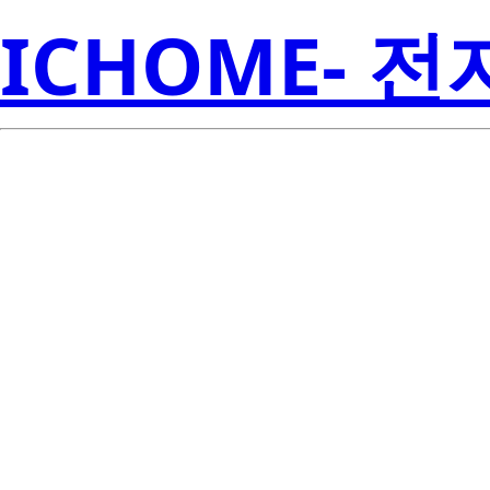
ICHOME- 
S1W0-5630
Seoul