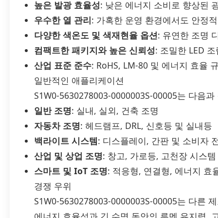
높은 발광 효율성
: 낮은 에너지 소비로 향상된
우수한 열 관리
: 가혹한 운영 환경에서도 안정
다양한 색온도 및 색재현율 옵션
: 유연한 조명
컴팩트한 패키지와 높은 신뢰성
: 조밀한 LED
산업 표준 준수
: RoHS, LM-80 및 에너지 
일반적인 애플리케이션
S1W0-5630278003-0000003S-00005는
일반 조명
: 실내, 실외, 건축 조명
자동차 조명
: 헤드램프, DRL, 신호등 및 실내등
백라이트 시스템
: 디스플레이, 간판 및 소비자
산업 및 상업 조명
: 창고, 가로등, 고천장 시스템
스마트 및 IoT 조명
: 적응형, 연결형, 에너지 
경쟁 우위
S1W0-5630278003-0000003S-00005는
에너지 효율성과 긴 수명 동안의 루멘 유지력, 고