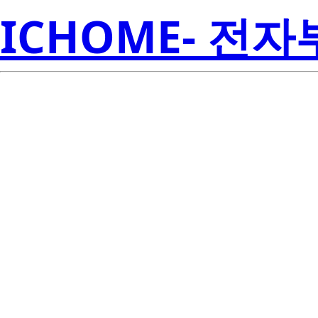
ICHOME- 전
S1W0-505057
Seoul S
PS001