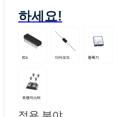
하세요!
ICs
다이오드
증폭기
트랜지스터
적용 분야