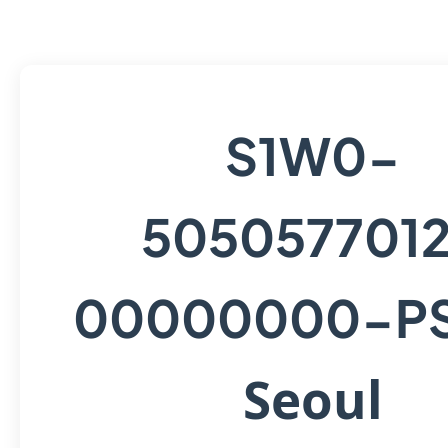
S1W0-
505057701
00000000-P
Seoul