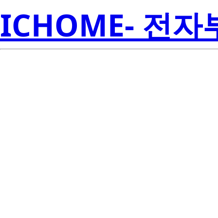
ICHOME- 전
S1W0-505040
Seoul S
PS001