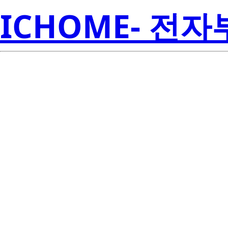
ICHOME- 전
S1W0-505040
Seoul S
00001