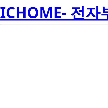
ICHOME- 전
S1W0-505035
Seoul S
00001