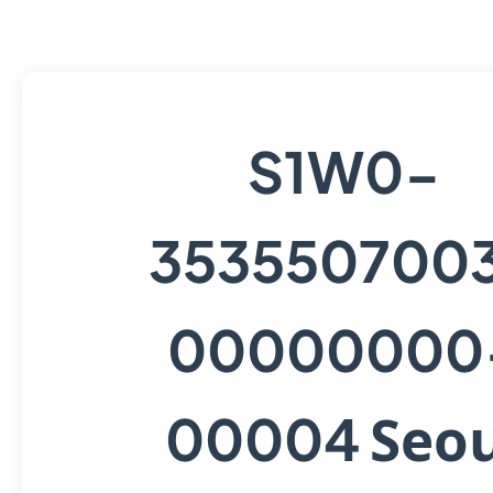
S1W0-
353550700
00000000
Seo
00004