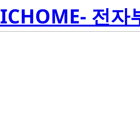
ICHOME- 전
S1W0-353550
Seoul S
00004