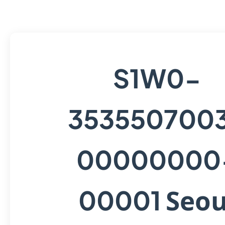
S1W0-
353550700
00000000
Seou
00001