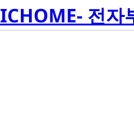
ICHOME- 전
S1W0-353550
Seoul S
00001