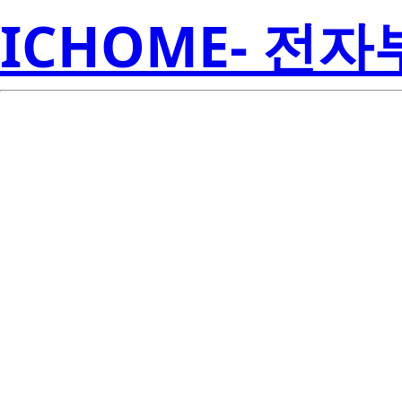
ICHOME- 전
S1W0-303065
Seoul S
00001