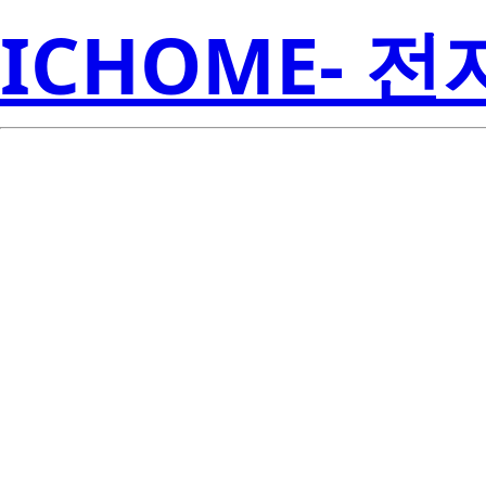
ICHOME- 
S1W0-3030
Seoul