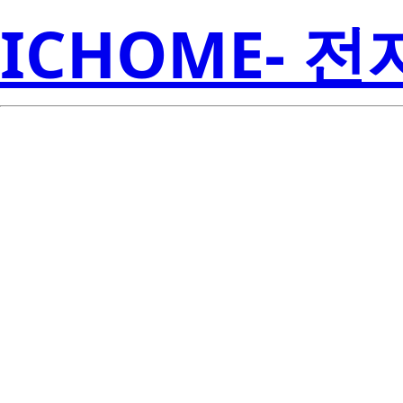
ICHOME- 
S1W0-3030
Seoul