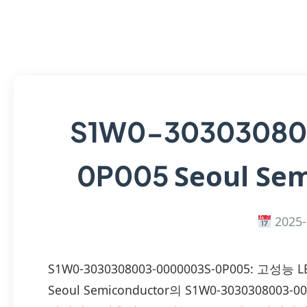
S1W0-30303080
Seoul Sem
0P005
2025-
S1W0-3030308003-0000003S-0P005: 고성능 LE
Seoul Semiconductor의 S1W0-303030800