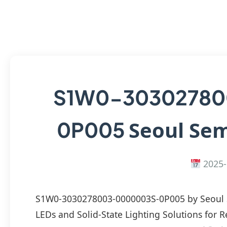
S1W0-30302780
Seoul Sem
0P005
2025-
S1W0-3030278003-0000003S-0P005 by Seoul 
LEDs and Solid-State Lighting Solutions for R