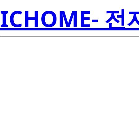
ICHOME- 
S1W0-3030
Seoul