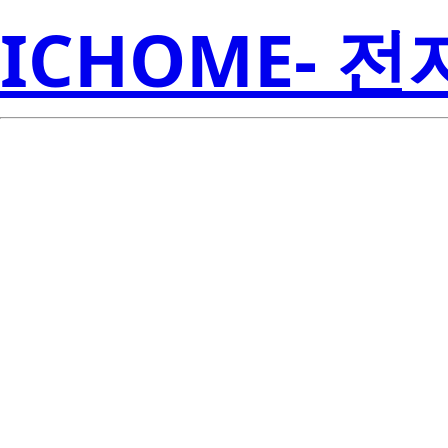
ICHOME- 
S1W0-3030
Seoul