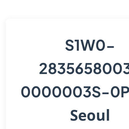
S1W0-
283565800
0000003S-0
Seoul