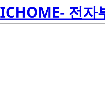
ICHOME- 전
S1W0-283565
Seoul S
0P004