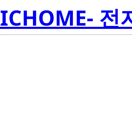
ICHOME- 
S1W0-2835
Seoul