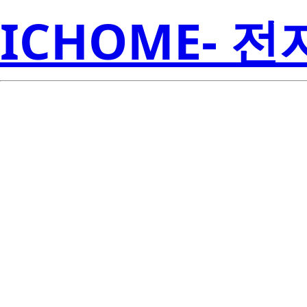
ICHOME- 
S1W0-2835
Seoul