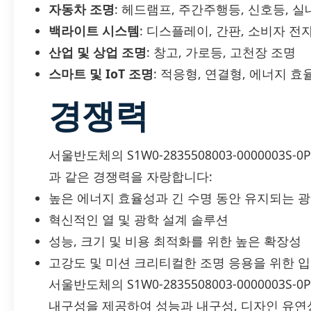
자동차 조명
: 헤드램프, 주간주행등, 신호등, 
백라이트 시스템
: 디스플레이, 간판, 소비자 전
산업 및 상업 조명
: 창고, 가로등, 고천장 조명
스마트 및 IoT 조명
: 적응형, 연결형, 에너지 
경쟁력
서울반도체의 S1W0-2835508003-0000003
과 같은 경쟁력을 자랑합니다:
높은 에너지 효율성과 긴 수명 동안 유지되는 
혁신적인 열 및 광학 설계 솔루션
성능, 크기 및 비용 최적화를 위한 높은 확장성
고강도 및 미션 크리티컬한 조명 응용을 위한 
서울반도체의 S1W0-2835508003-0000003S
내구성을 제공하여 성능과 내구성, 디자인 유연