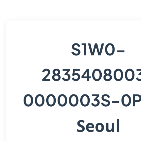
S1W0-
283540800
0000003S-0
Seoul