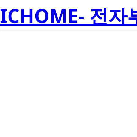
ICHOME- 전
S1W0-283540
Seoul S
0P006